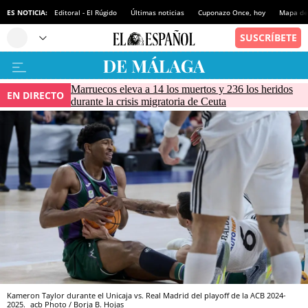
ES NOTICIA:
Editoral - El Rúgido
Últimas noticias
Cuponazo Once, hoy
Mapa de 
Marruecos eleva a 14 los muertos y 236 los heridos
EN DIRECTO
durante la crisis migratoria de Ceuta
Kameron Taylor durante el Unicaja vs. Real Madrid del playoff de la ACB 2024-
2025.
acb Photo / Borja B. Hojas