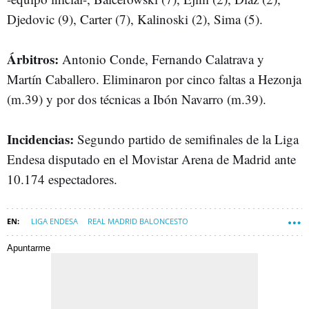
Djedovic (9), Carter (7), Kalinoski (2), Sima (5).
Árbitros:
Antonio Conde, Fernando Calatrava y
Martín Caballero. Eliminaron por cinco faltas a Hezonja
(m.39) y por dos técnicas a Ibón Navarro (m.39).
Incidencias:
Segundo partido de semifinales de la Liga
Endesa disputado en el Movistar Arena de Madrid ante
10.174 espectadores.
LIGA ENDESA
REAL MADRID BALONCESTO
CLUB BALONCESTO MÁLAGA (UNICAJA MÁLAGA)
Apuntarme