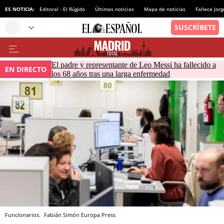
ES NOTICIA:
Editoral - El Rúgido
Últimas noticias
Mapa de noticias
Fallece Jor
El padre y representante de Leo Messi ha fallecido a
EN DIRECTO
los 68 años tras una larga enfermedad
Funcionarios.
Fabián Simón
Europa Press