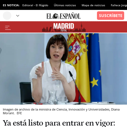
ES NOTICIA:
Editoral - El Rúgido
Últimas noticias
Mapa de noticias
Fallece Jor
Imagen de archivo de la ministra de Ciencia, Innovación y Universidades, Diana
Morant.
EFE
Ya está listo para entrar en vigor: