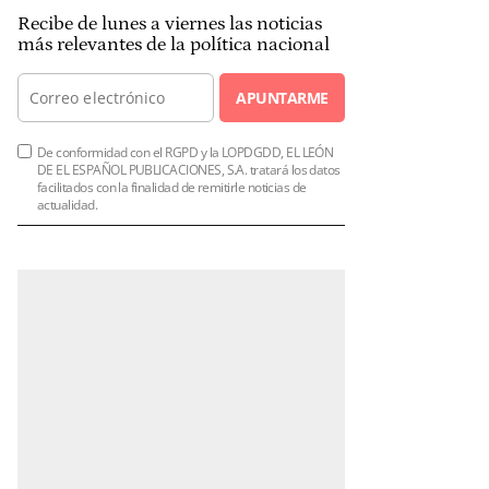
Recibe de lunes a viernes las noticias
más relevantes de la política nacional
APUNTARME
De conformidad con el RGPD y la LOPDGDD, EL LEÓN
DE EL ESPAÑOL PUBLICACIONES, S.A. tratará los datos
facilitados con la finalidad de remitirle noticias de
actualidad.