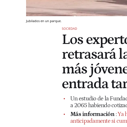
Jubilados en un parque.
SOCIEDAD
Los expert
retrasará l
más jóvenes
entrada ta
Un estudio de la Fundac
a 2065 habiendo cotizad
Más información
:
Ya h
anticipadamente si cump