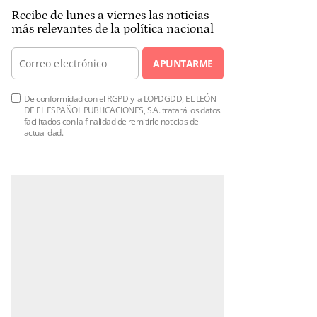
Recibe de lunes a viernes las noticias
más relevantes de la política nacional
APUNTARME
De conformidad con el RGPD y la LOPDGDD, EL LEÓN
DE EL ESPAÑOL PUBLICACIONES, S.A. tratará los datos
facilitados con la finalidad de remitirle noticias de
actualidad.