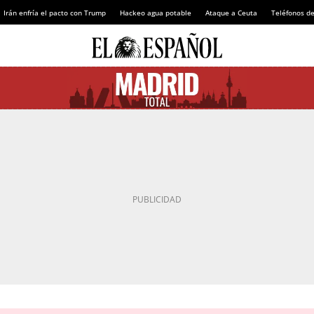
Irán enfría el pacto con Trump
Hackeo agua potable
Ataque a Ceuta
Teléfonos d