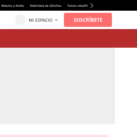
e Aldama y Koldo
Debilidad de Sánchez
Faltan albañiles
Rentabilidad de la viviend