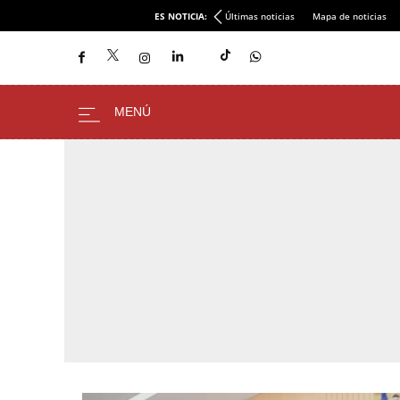
ES NOTICIA:
Últimas noticias
Mapa de noticias