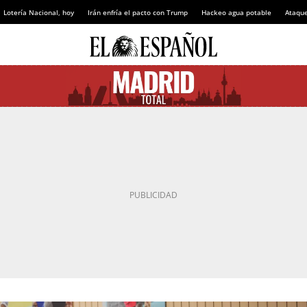
Lotería Nacional, hoy
Irán enfría el pacto con Trump
Hackeo agua potable
Ataque