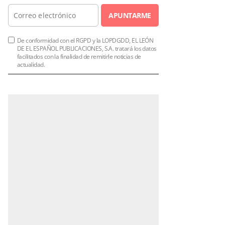
APUNTARME
De conformidad con el RGPD y la LOPDGDD, EL LEÓN
DE EL ESPAÑOL PUBLICACIONES, S.A. tratará los datos
facilitados con la finalidad de remitirle noticias de
actualidad.