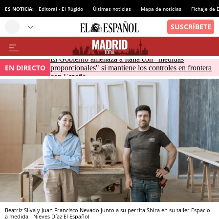
ES NOTICIA:
Editoral - El Rúgido
Últimas noticias
Mapa de noticias
Fichaje de
El Gobierno amenaza a Italia con "medidas
EN DIRECTO
proporcionales" si mantiene los controles en frontera
con España
Beatriz Silva y Juan Francisco Nevado junto a su perrita Shira en su taller Espacio
a medida.
Nieves Díaz
El Español