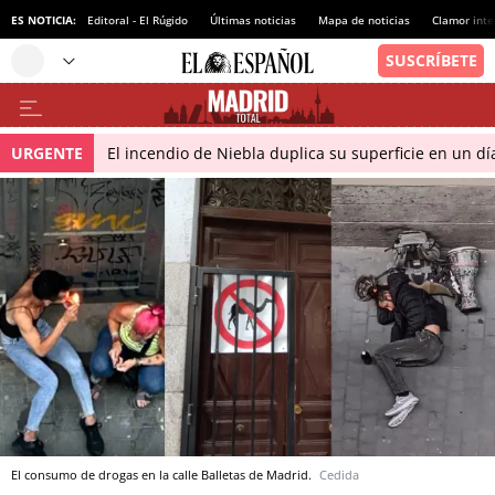
ES NOTICIA:
Editoral - El Rúgido
Últimas noticias
Mapa de noticias
Clamor inte
URGENTE
El incendio de Niebla duplica su superficie en un dí
El consumo de drogas en la calle Balletas de Madrid.
Cedida