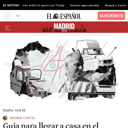
Nacional, hoy
ES NOTICIA:
Irán enfría el pacto con Trump
Hackeo agua potable
Ataque a Ceuta
Diseño: Arte EE
MADRID CAPITAL
Guía para llegar a casa en el