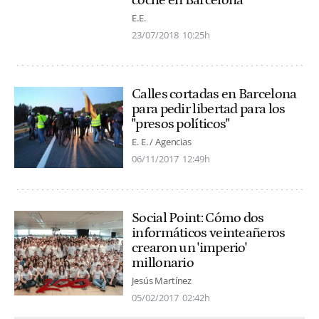
coche en Barcelona
E.E.
23/07/2018
10:25h
Calles cortadas en Barcelona
para pedir libertad para los
"presos políticos"
E. E. / Agencias
06/11/2017
12:49h
Social Point: Cómo dos
informáticos veinteañeros
crearon un 'imperio'
millonario
Jesús Martínez
05/02/2017
02:42h