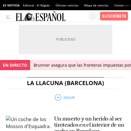
ES NOTICIA:
Editoral - El Rúgido
Últimas noticias
Mapa de noticias
Clamor inte
EN DIRECTO
Brunner asegura que las fronteras impuestas por I
LA LLACUNA (BARCELONA)
Un muerto y un herido al ser
tiroteados en el interior de un