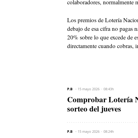
colaboradores, normalmente m
Los premios de Lotería Naci
debajo de esa cifra no pagas n
20% sobre lo que excede de esa
directamente cuando cobras, in
P.B
15 mayo 2026
08:43h
Comprobar Lotería Nac
sorteo del jueves
P.B
15 mayo 2026
08:24h