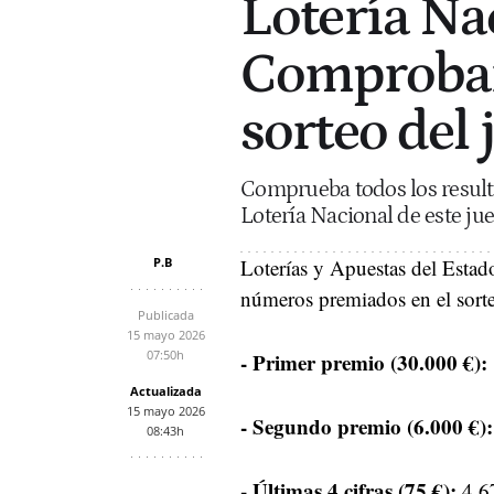
Lotería Nac
Comprobar
sorteo del
Comprueba todos los resul
Lotería Nacional de este ju
P.B
Loterías y Apuestas del Estad
números premiados en el sorte
Publicada
15 mayo 2026
07:50h
- Primer premio (30.000 €):
Actualizada
15 mayo 2026
- Segundo premio (6.000 €)
08:43h
- Últimas 4 cifras (75 €):
4.6