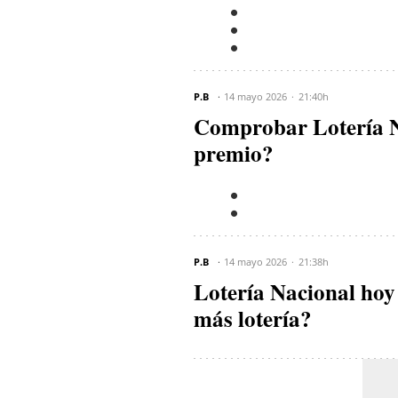
P.B
14 mayo 2026
21:40h
Comprobar Lotería N
premio?
P.B
14 mayo 2026
21:38h
Lotería Nacional ho
más lotería?