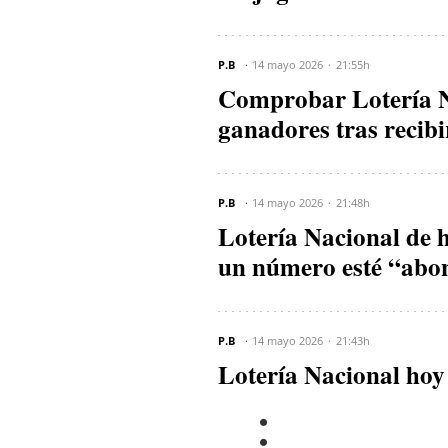
P.B
14 mayo 2026
21:55h
Comprobar Lotería N
ganadores tras recib
P.B
14 mayo 2026
21:48h
Lotería Nacional de h
un número esté “ab
P.B
14 mayo 2026
21:43h
Lotería Nacional hoy