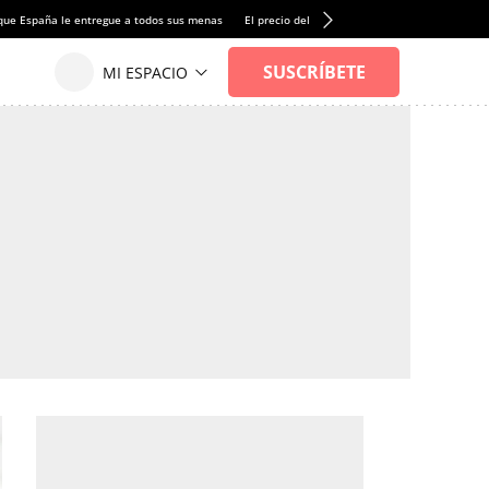
que España le entregue a todos sus menas
El precio del alquiler de vivienda baja por pri