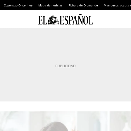
Cuponazo Once, hoy
Mapa de noticias
Fichaje de Diomande
Marruecos acepta 