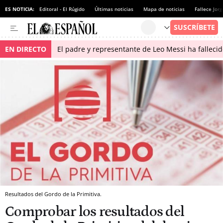
ES NOTICIA:
Editoral - El Rúgido
Últimas noticias
Mapa de noticias
Fallece Jor
EN DIRECTO
El padre y representante de Leo Messi ha falleci
Resultados del Gordo de la Primitiva.
Comprobar los resultados del