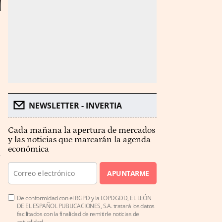
NEWSLETTER - INVERTIA
Cada mañana la apertura de mercados
y las noticias que marcarán la agenda
económica
APUNTARME
De conformidad con el RGPD y la LOPDGDD, EL LEÓN
DE EL ESPAÑOL PUBLICACIONES, S.A. tratará los datos
facilitados con la finalidad de remitirle noticias de
actualidad.