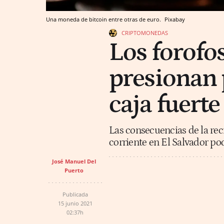
Una moneda de bitcoin entre otras de euro.
Pixabay
CRIPTOMONEDAS
Los forofos
presionan 
caja fuerte
Las consecuencias de la re
corriente en El Salvador po
José Manuel Del
Puerto
Publicada
15 junio 2021
02:37h