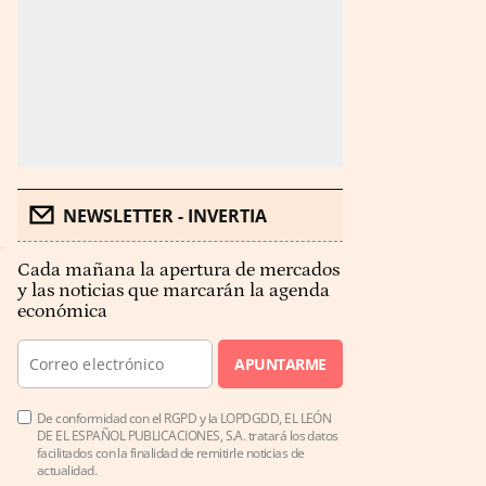
NEWSLETTER - INVERTIA
Cada mañana la apertura de mercados
y las noticias que marcarán la agenda
económica
APUNTARME
De conformidad con el RGPD y la LOPDGDD, EL LEÓN
DE EL ESPAÑOL PUBLICACIONES, S.A. tratará los datos
facilitados con la finalidad de remitirle noticias de
actualidad.