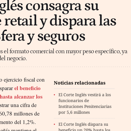
nglés consagra su
 retail y dispara las
fera y seguros
s el formato comercial con mayor peso específico, ya
del negocio.
o ejercicio fiscal con
Noticias relacionadas
el beneficio
isparar
El Corte Inglés vestirá a los
hasta alcanzar los
funcionarios de
istrar una cifra de
Instituciones Penitenciarias
por 5,6 millones
60,78 millones de
emento del 1,2%.
El Corte Inglés dispara su
pañía mantiene el
beneficio un 20% hasta los