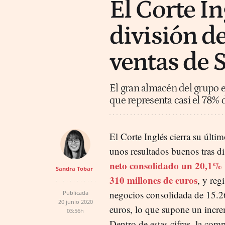
El Corte I
división de
ventas de S
El gran almacén del grupo e
que representa casi el 78% 
El Corte Inglés cierra su últim
unos resultados buenos tras d
neto consolidado un 20,1% 
Sandra Tobar
310 millones de euros
, y reg
negocios consolidada de 15.2
Publicada
20 junio 2020
euros, lo que supone un incr
03:56h
Dentro de estas cifras, la com