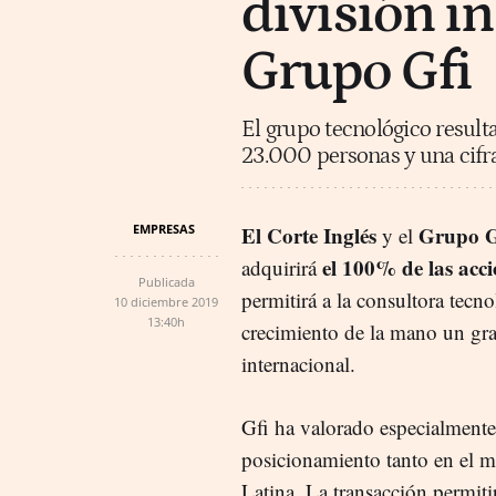
división in
Grupo Gfi
El grupo tecnológico result
23.000 personas y una cifr
EMPRESAS
El Corte Inglés
Grupo G
y el
el 100% de las acci
adquirirá
Publicada
permitirá a la consultora tecn
10 diciembre 2019
13:40h
crecimiento de la mano un gra
internacional.
Gfi ha valorado especialmente
posicionamiento tanto en el 
Latina. La transacción permiti