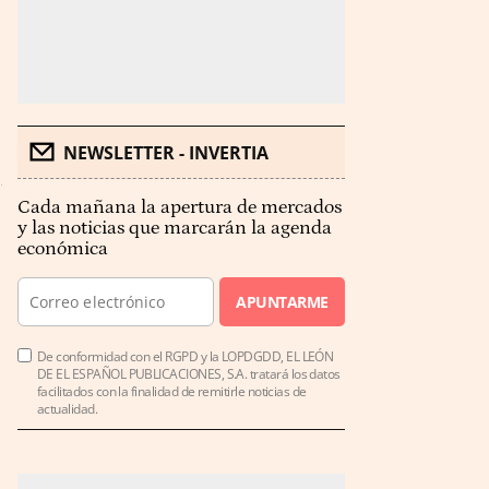
NEWSLETTER - INVERTIA
Cada mañana la apertura de mercados
y las noticias que marcarán la agenda
económica
APUNTARME
De conformidad con el RGPD y la LOPDGDD, EL LEÓN
DE EL ESPAÑOL PUBLICACIONES, S.A. tratará los datos
facilitados con la finalidad de remitirle noticias de
actualidad.