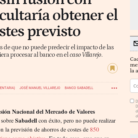
cultaría obtener el
stes previsto
s de que no puede predecir el impacto de las
era procesar al banco en el
caso Villarejo
.
Cad
mer
la 
ENTARIA)
JOSÉ MANUEL VILLAREJO
BANCO SABADELL
D
D
ión Nacional del Mercado de Valores
d
d
Sabadell
a sobre
con éxito, pero no puede realizar
n la previsión de ahorros de costes de
850