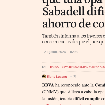
Sabadell difi
ahorro de co
También informa a los inversore
consecuencias de que el juez qui
12 agosto, 2024
02:30
BANCA
BBVA (BANCO BILBAO VIZCAYA ARG
Elena Lozano
BBVA
Comis
ha reconocido ante la
(CNMV) que si lleva a cabo la op
difícil cumplir
la fusión, tendría
co