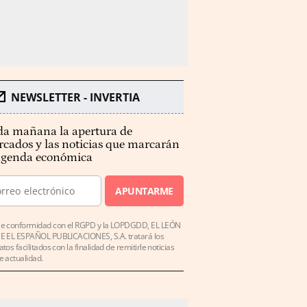
NEWSLETTER - INVERTIA
a mañana la apertura de
cados y las noticias que marcarán
agenda económica
APUNTARME
e conformidad con el RGPD y la LOPDGDD, EL LEÓN
E EL ESPAÑOL PUBLICACIONES, S.A. tratará los
atos facilitados con la finalidad de remitirle noticias
e actualidad.