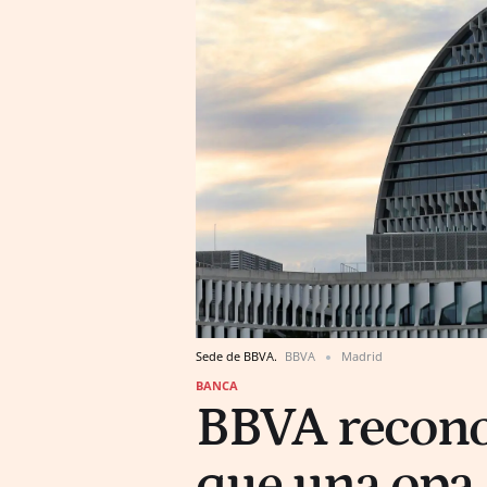
Sede de BBVA.
BBVA
Madrid
BANCA
BBVA recono
que una opa 