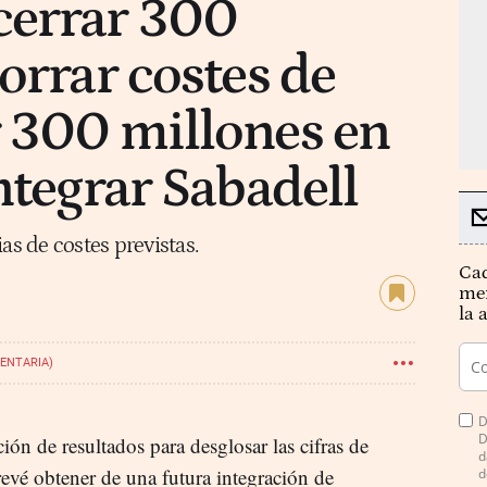
cerrar 300
orrar costes de
r 300 millones en
ntegrar Sabadell
as de costes previstas.
Cad
mer
la 
ENTARIA)
D
D
ón de resultados para desglosar las cifras de
d
evé obtener de una futura integración de
d