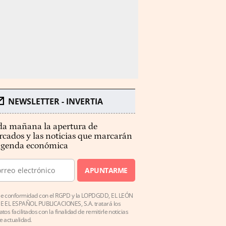
NEWSLETTER - INVERTIA
a mañana la apertura de
cados y las noticias que marcarán
agenda económica
APUNTARME
e conformidad con el RGPD y la LOPDGDD, EL LEÓN
E EL ESPAÑOL PUBLICACIONES, S.A. tratará los
atos facilitados con la finalidad de remitirle noticias
e actualidad.