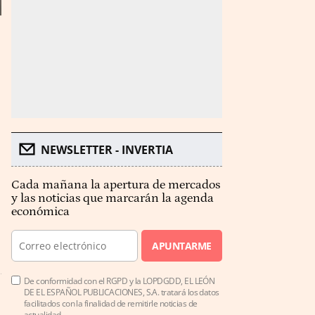
NEWSLETTER - INVERTIA
Cada mañana la apertura de mercados
y las noticias que marcarán la agenda
económica
APUNTARME
De conformidad con el RGPD y la LOPDGDD, EL LEÓN
DE EL ESPAÑOL PUBLICACIONES, S.A. tratará los datos
facilitados con la finalidad de remitirle noticias de
actualidad.