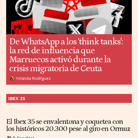
De WhatsApp a los 'think tanks':
la red de influencia que
Marruecos activó durante la
crisis migratoria de Ceuta
Yolanda Rodríguez
IBEX 35
El Ibex 35 se envalentona y coquetea con
los históricos 20.300 pese al giro en Ormuz
R. Escudero