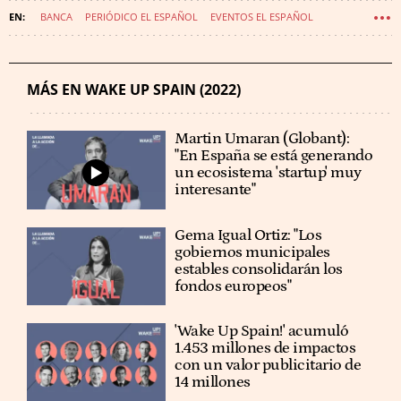
BANCA
PERIÓDICO EL ESPAÑOL
EVENTOS EL ESPAÑOL
WAKE UP SPAIN
FORO ECONÓMICO ESPAÑOL
MÁS EN WAKE UP SPAIN (2022)
Martin Umaran (Globant):
"En España se está generando
un ecosistema 'startup' muy
interesante"
Gema Igual Ortiz: "Los
gobiernos municipales
estables consolidarán los
fondos europeos"
'Wake Up Spain!' acumuló
1.453 millones de impactos
con un valor publicitario de
14 millones