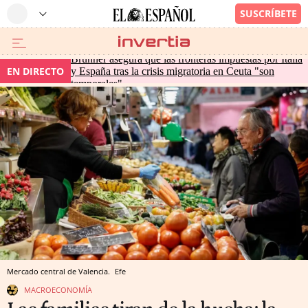
Brunner asegura que las fronteras impuestas por Italia
EN DIRECTO
y España tras la crisis migratoria en Ceuta "son
temporales"
Mercado central de Valencia.
Efe
MACROECONOMÍA