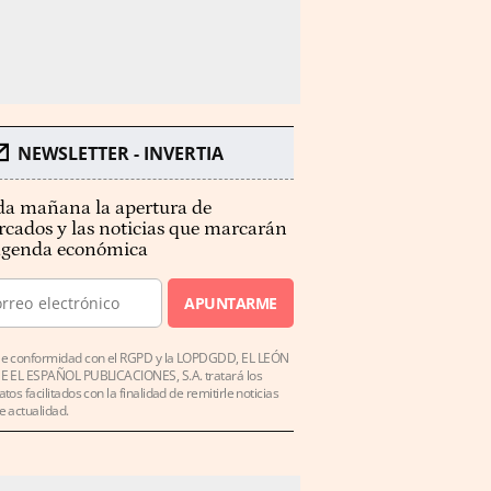
NEWSLETTER - INVERTIA
a mañana la apertura de
cados y las noticias que marcarán
agenda económica
APUNTARME
e conformidad con el RGPD y la LOPDGDD, EL LEÓN
E EL ESPAÑOL PUBLICACIONES, S.A. tratará los
atos facilitados con la finalidad de remitirle noticias
e actualidad.