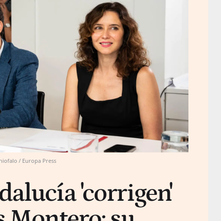
hiofalo / Europa Press
alucía 'corrigen'
s Montero: su