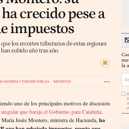
ha crecido pese a
de impuestos
que los recortes tributarios de estas regiones
 han subido año tras año.
Cad
mer
la 
DE HACIENDA Y FUNCIÓN PÚBLICA
IMPUESTOS
D
D
iendo uno de los principales motivos de discusión
d
d
 singular que baraja el Gobierno para Cataluña
.
ha
, María Jesús Montero, ministra de Hacienda,
 PP que han rebajado impuestos, puesto que