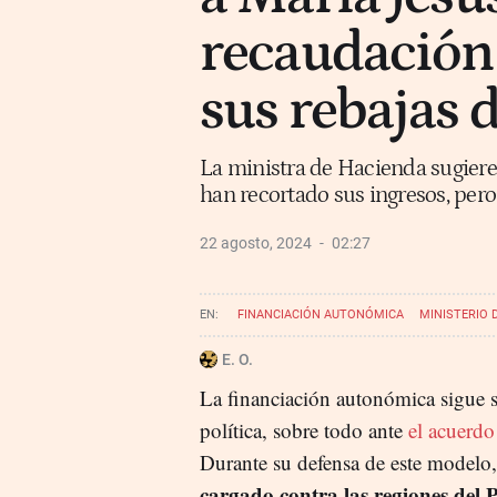
recaudación 
sus rebajas 
La ministra de Hacienda sugiere 
han recortado sus ingresos, pero
22 agosto, 2024
02:27
FINANCIACIÓN AUTONÓMICA
MINISTERIO 
MARÍA JESÚS MONTERO
E. O.
La financiación autonómica sigue s
política, sobre todo ante
el acuerdo
Durante su defensa de este modelo
cargado contra las regiones del