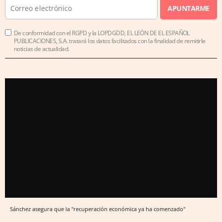
APUNTARME
De conformidad con el RGPD y la LOPDGDD, EL LEÓN DE EL ESPAÑOL
PUBLICACIONES, S.A. tratará los datos facilitados con la finalidad de remitirle
noticias de actualidad.
Sánchez asegura que la "recuperación económica ya ha comenzado"