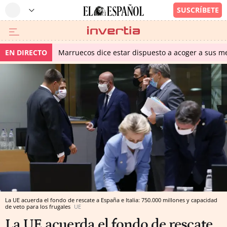
EN DIRECTO
Marruecos dice estar dispuesto a acoger a sus me
La UE acuerda el fondo de rescate a España e Italia: 750.000 millones y capacidad
de veto para los frugales
UE
La UE acuerda el fondo de rescate