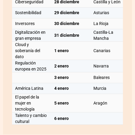
Ciberseguridad
28 diciembre
Castilla y León
Sostenibilidad
29 diciembre
Asturias
Inversores
30 diciembre
La Rioja
Digitalización en
Castilla-La
31 diciembre
gran empresa
Mancha
Cloud y
soberanía del
1 enero
Canarias
dato
Regulación
2 enero
Navarra
europea en 2025
3 enero
Baleares
América Latina
4 enero
Murcia
El papel de la
mujer en
5 enero
Aragón
tecnología
Talento y cambio
6 enero
cultural