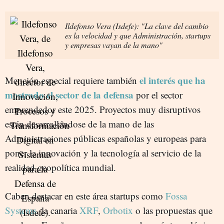
Ildefonso Vera (Isdefe): "La clave del cambio
es la velocidad y que Administración, startups
y empresas vayan de la mano"
el interés que ha
Mención especial requiere también
mostrado el sector de la defensa
por el sector
emprendedor este 2025. Proyectos muy disruptivos
están desarrollándose de la mano de las
Administraciones públicas españolas y europeas para
poner la innovación y la tecnología al servicio de la
realidad geopolítica mundial.
Caben destacar en este área startups como
Fossa
Systems
, la canaria
XRF
,
Orbotix
o las propuestas que