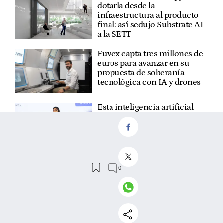
dotarla desde la
infraestructura al producto
final: así sedujo Substrate AI
a la SETT
Fuvex capta tres millones de
euros para avanzar en su
propuesta de soberanía
tecnológica con IA y drones
Esta inteligencia artificial
vasca sale a la conquista de
Silicon Valley tras
revolucionar el diagnóstico
dermatológico
El puente (digital) entre el
acompañamiento humano y
la vivienda asequible: así se
suma la IA a los servicios
sociales