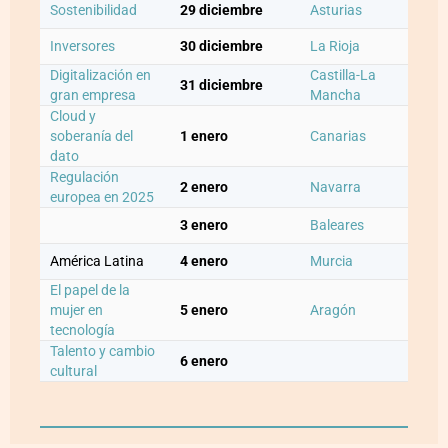
Sostenibilidad
29 diciembre
Asturias
Inversores
30 diciembre
La Rioja
Digitalización en
Castilla-La
31 diciembre
gran empresa
Mancha
Cloud y
soberanía del
1 enero
Canarias
dato
Regulación
2 enero
Navarra
europea en 2025
3 enero
Baleares
América Latina
4 enero
Murcia
El papel de la
mujer en
5 enero
Aragón
tecnología
Talento y cambio
6 enero
cultural