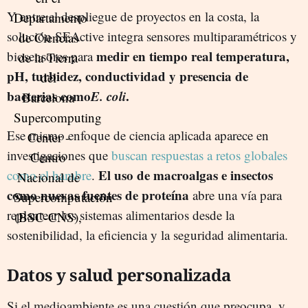
Y entre el despliegue de proyectos en la costa, la
solución SEActive integra sensores multiparamétricos y
medir en tiempo real temperatura,
biosensores para
pH, turbidez, conductividad y presencia de
bacterias como
E. coli
.
Ese mismo enfoque de ciencia aplicada aparece en
investigaciones que
buscan respuestas a retos globales
El uso de macroalgas e insectos
como el hambre
.
como nuevas fuentes de proteína
abre una vía para
replantear los sistemas alimentarios desde la
sostenibilidad, la eficiencia y la seguridad alimentaria.
Datos y salud personalizada
Si el medioambiente es una cuestión que preocupa, y