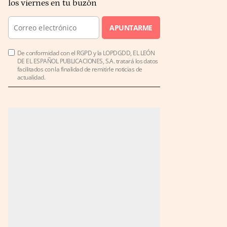
los viernes en tu buzón
APUNTARME
De conformidad con el RGPD y la LOPDGDD, EL LEÓN
DE EL ESPAÑOL PUBLICACIONES, S.A. tratará los datos
facilitados con la finalidad de remitirle noticias de
actualidad.