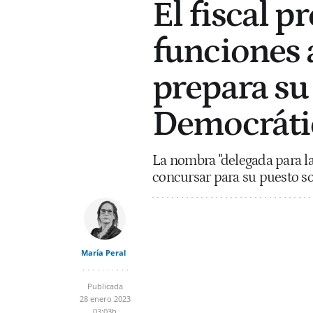
El fiscal 
funciones 
prepara su
Democráti
La nombra "delegada para la
concursar para su puesto s
María Peral
Publicada
28 enero 2023
03:03h