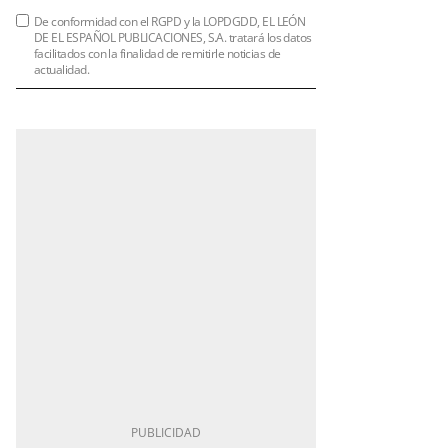
De conformidad con el RGPD y la LOPDGDD, EL LEÓN
DE EL ESPAÑOL PUBLICACIONES, S.A. tratará los datos
facilitados con la finalidad de remitirle noticias de
actualidad.