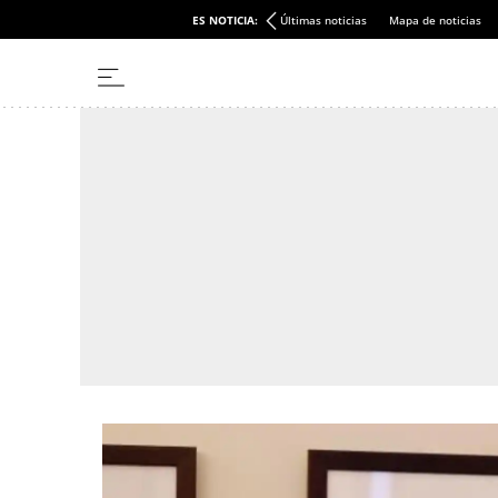
ES NOTICIA:
Últimas noticias
Mapa de noticias