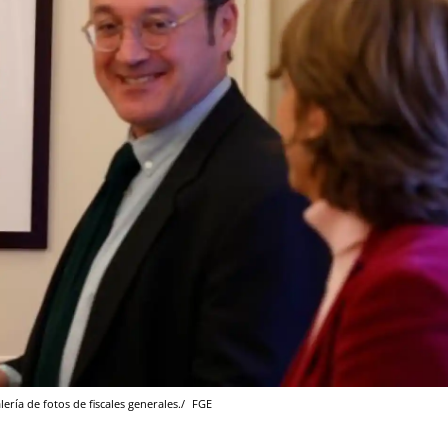
lería de fotos de fiscales generales./
FGE