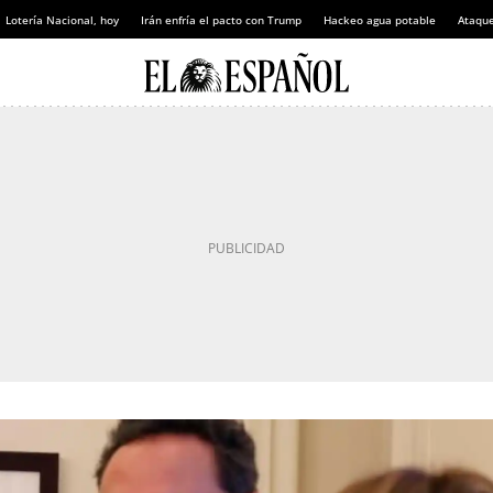
Lotería Nacional, hoy
Irán enfría el pacto con Trump
Hackeo agua potable
Ataque