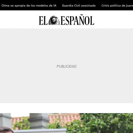
China se apropia de los modelos de IA
Guardia Civil asesinada
Crisis política de Ju