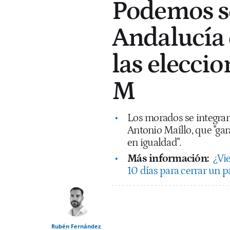
Podemos se
Andalucía 
las eleccio
M
Los morados se integrar
Antonio Maíllo, que "gara
en igualdad".
Más información:
¿Vi
10 días para cerrar un p
Rubén Fernández