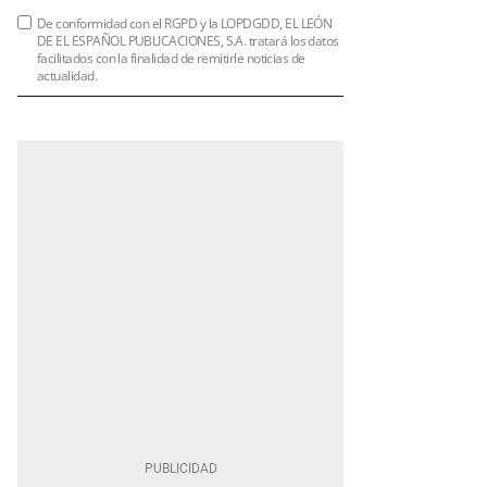
De conformidad con el RGPD y la LOPDGDD, EL LEÓN
DE EL ESPAÑOL PUBLICACIONES, S.A. tratará los datos
facilitados con la finalidad de remitirle noticias de
actualidad.