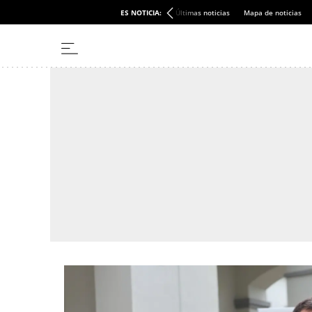
ES NOTICIA:
Últimas noticias
Mapa de noticias