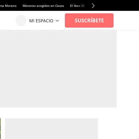
anma Moreno
Menores acogidos en Ceuta
El Ibex 35
Llamadas de alerta Sánchez