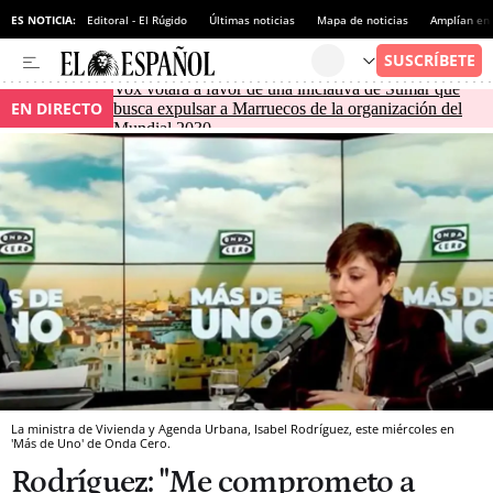
ES NOTICIA:
Editoral - El Rúgido
Últimas noticias
Mapa de noticias
Amplían en
Vox votará a favor de una iniciativa de Sumar que
EN DIRECTO
busca expulsar a Marruecos de la organización del
Mundial 2030
La ministra de Vivienda y Agenda Urbana, Isabel Rodríguez, este miércoles en
'Más de Uno' de Onda Cero.
Rodríguez: "Me comprometo a