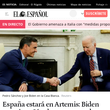
ES NOTICIA:
Editoral - El Rúgido
Últimas noticias
Mapa de noticias
Fichaje de
EN DIRECTO
El Gobierno amenaza a Italia con "medidas propor
Pedro Sánchez y Joe Biden en la Casa Blanca.
Reuters
España estará en Artemis: Biden