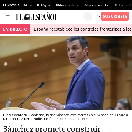
ES NOTICIA:
Editoral - El Rúgido
Últimas noticias
Mapa de noticias
8 días de C
EN DIRECTO
España reestablece los controles fronterizos a los
El presidente del Gobierno, Pedro Sánchez, este martes en el Senado en su cara a
cara contra Alberto Núñez Feijóo.
Kiko Huesca
EFE
Sánchez promete construir