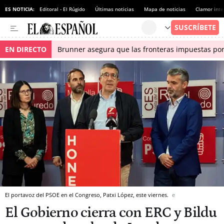
ES NOTICIA:
Editoral - El Rúgido
Últimas noticias
Mapa de noticias
Clamor inte
EN DIRECTO
Brunner asegura que las fronteras impuestas por I
El portavoz del PSOE en el Congreso, Patxi López, este viernes.
e
El Gobierno cierra con ERC y Bildu