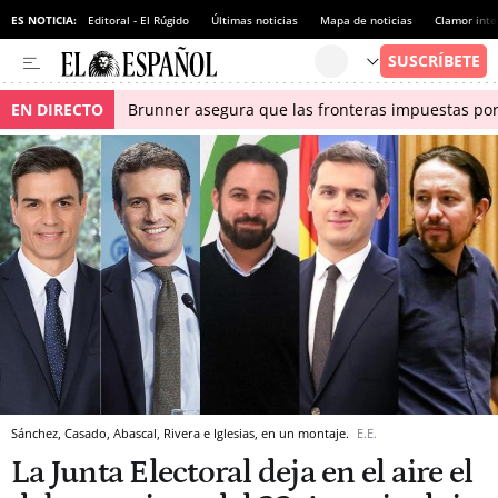
ES NOTICIA:
Editoral - El Rúgido
Últimas noticias
Mapa de noticias
Clamor inte
EN DIRECTO
Brunner asegura que las fronteras impuestas por I
Sánchez, Casado, Abascal, Rivera e Iglesias, en un montaje.
E.E.
La Junta Electoral deja en el aire el