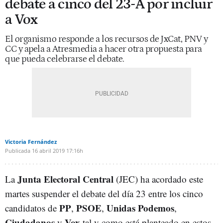
debate a cinco del 23-A por incluir
a Vox
El organismo responde a los recursos de JxCat, PNV y
CC y apela a Atresmedia a hacer otra propuesta para
que pueda celebrarse el debate.
Victoria Fernández
Publicada
16 abril 2019
17:16h
Junta Electoral Central
La
(JEC) ha acordado este
martes suspender el debate del día 23 entre los cinco
PP
PSOE
Unidas
Podemos
candidatos de
,
,
,
Ciudadanos
Vox
y
tal y como está planteado en estos