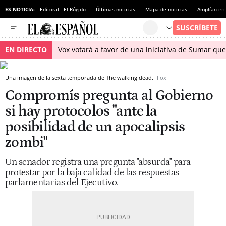
ES NOTICIA:
Editoral - El Rúgido
Últimas noticias
Mapa de noticias
Amplían en
EN DIRECTO
Vox votará a favor de una iniciativa de Sumar qu
Una imagen de la sexta temporada de The walking dead.
Fox
Compromís pregunta al Gobierno
si hay protocolos "ante la
posibilidad de un apocalipsis
zombi"
Un senador registra una pregunta "absurda" para
protestar por la baja calidad de las respuestas
parlamentarias del Ejecutivo.