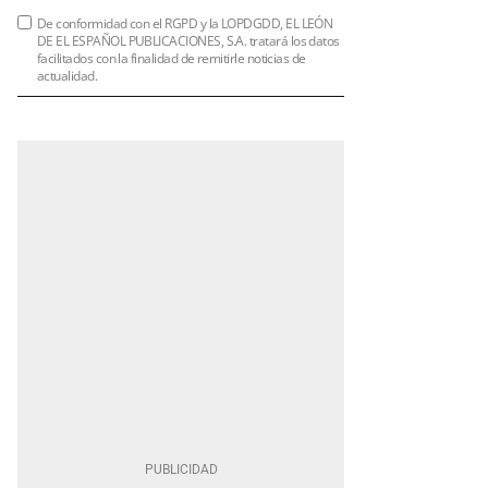
De conformidad con el RGPD y la LOPDGDD, EL LEÓN
DE EL ESPAÑOL PUBLICACIONES, S.A. tratará los datos
facilitados con la finalidad de remitirle noticias de
actualidad.