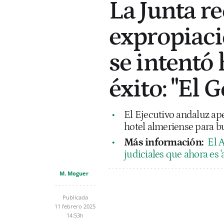
La Junta r
expropiaci
se intentó
éxito: "El 
El Ejecutivo andaluz ape
hotel almeriense para b
Más información:
El 
judiciales que ahora es 
M. Moguer
Publicada
11 febrero 2025
14:53h