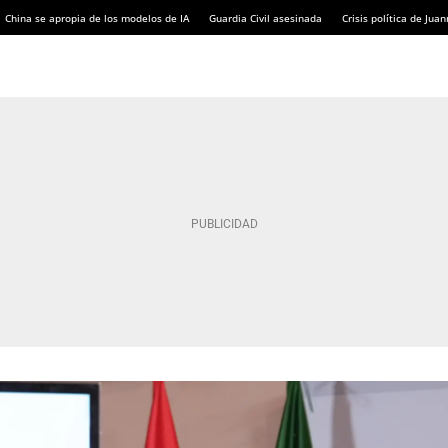
China se apropia de los modelos de IA
Guardia Civil asesinada
Crisis política de Ju