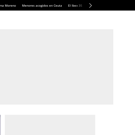
anma Moreno
Menores acogidos en Ceuta
El Ibex 35
Llamadas de alerta Sánchez