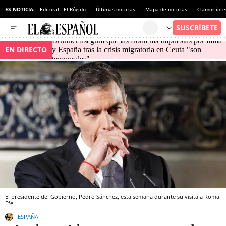
ES NOTICIA:
Editoral - El Rúgido
Últimas noticias
Mapa de noticias
Clamor inte
Brunner asegura que las fronteras impuestas por Italia
EN DIRECTO
y España tras la crisis migratoria en Ceuta "son
temporales"
El presidente del Gobierno, Pedro Sánchez, esta semana durante su visita a Roma.
Efe
ESPAÑA