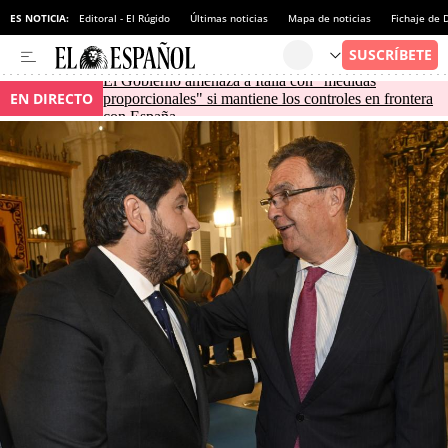
ES NOTICIA:
Editoral - El Rúgido
Últimas noticias
Mapa de noticias
Fichaje de
El Gobierno amenaza a Italia con "medidas
EN DIRECTO
proporcionales" si mantiene los controles en frontera
con España