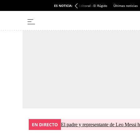
ES NOTICIA:
Editoral - El Rúgido
Últimas noticias
EN DIRECTO
El padre y representante de Leo Messi h