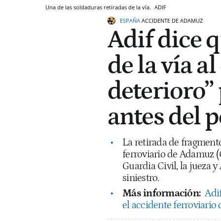
Una de las soldaduras retiradas de la vía.
ADIF
ESPAÑA
ACCIDENTE DE ADAMUZ
Adif dice q
de la vía a
deterioro” 
antes del p
La retirada de fragmento
ferroviario de Adamuz (C
Guardia Civil, la jueza 
siniestro.
Más información:
Adif
el accidente ferroviario