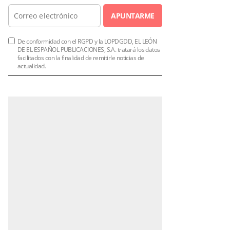
APUNTARME
De conformidad con el RGPD y la LOPDGDD, EL LEÓN
DE EL ESPAÑOL PUBLICACIONES, S.A. tratará los datos
facilitados con la finalidad de remitirle noticias de
actualidad.