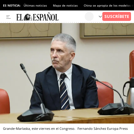
ES NOTICIA:
Últimas noticias
Mapa de noticias
China se apropia de los modelos d
Grande-Marlaska, este viernes en el Congreso.
Fernando Sánchez
Europa Press