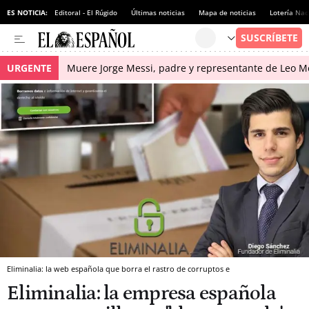
ES NOTICIA:
Editoral - El Rúgido
Últimas noticias
Mapa de noticias
Lotería Nac
URGENTE
Muere Jorge Messi, padre y representante de Leo Me
Eliminalia: la web española que borra el rastro de corruptos e
Eliminalia: la empresa española