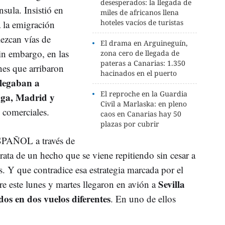
desesperados: la llegada de
nsula. Insistió en
miles de africanos llena
hoteles vacíos de turistas
a la emigración
blezcan vías de
El drama en Arguineguín,
in embargo, en las
zona cero de llegada de
pateras a Canarias: 1.350
nes que arribaron
hacinados en el puerto
llegaban a
El reproche en la Guardia
aga, Madrid y
Civil a Marlaska: en pleno
 comerciales.
caos en Canarias hay 50
plazas por cubrir
SPAÑOL a través de
 trata de un hecho que se viene repitiendo sin cesar a
s. Y que contradice esa estrategia marcada por el
Sevilla
tre este lunes y martes llegaron en avión a
os en dos vuelos diferentes
. En uno de ellos