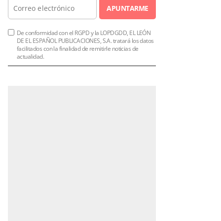
APUNTARME
De conformidad con el RGPD y la LOPDGDD, EL LEÓN
DE EL ESPAÑOL PUBLICACIONES, S.A. tratará los datos
facilitados con la finalidad de remitirle noticias de
actualidad.