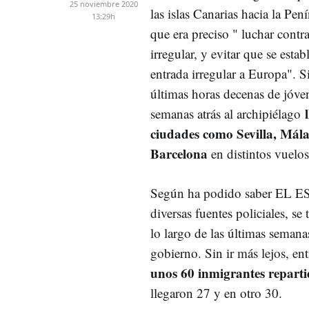
25 noviembre 2020
las islas Canarias hacia la Pení
13:29h
que era preciso " luchar contr
irregular, y evitar que se esta
entrada irregular a Europa". S
últimas horas decenas de jóve
semanas atrás al archipiélago
ciudades como Sevilla, Mál
Barcelona
en distintos vuelos
Según ha podido saber EL E
diversas fuentes policiales, se
lo largo de las últimas semana
gobierno. Sin ir más lejos, en
unos 60 inmigrantes repartid
llegaron 27 y en otro 30.