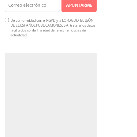
APUNTARME
De conformidad con el RGPD y la LOPDGDD, EL LEÓN
DE EL ESPAÑOL PUBLICACIONES, S.A. tratará los datos
facilitados con la finalidad de remitirle noticias de
actualidad.