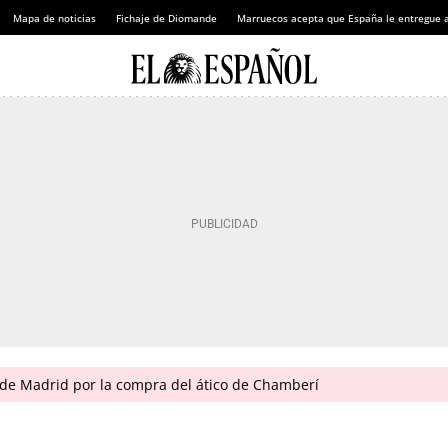
Mapa de noticias
Fichaje de Diomande
Marruecos acepta que España le entregue 
de Madrid por la compra del ático de Chamberí