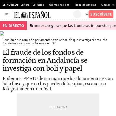
ES NOTICIA:
Editoral - El Rúgido
Últimas noticias
Mapa de noticias
Clamor inte
EN DIRECTO
Brunner asegura que las fronteras impuestas por I
Reunión de la comisión parlamentaria de Andalucía que investiga el presunto
fraude en los cursos de formación.
EFE
El fraude de los fondos de
formación en Andalucía se
investiga con boli y papel
Podemos, PP e IU denuncian que los documentos están
bajo llave y que no los pueden fotocopiar, escanear o
fotografiar con un móvil.