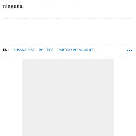
ninguna.
SUSANA DÍAZ
POLÍTICA
PARTIDO POPULAR (PP)
PARTIDOS POLÍTICOS
FRAUDES
CASO ERE
CORRUPCIÓN
ANDALUCÍA
PODEMOS
JUNTA DE ANDALUCÍA
COMISIONES DE INVESTIGACIÓN
SUBVENCIONES
IU
CASO FRAUDE CURSOS FORMACIÓN