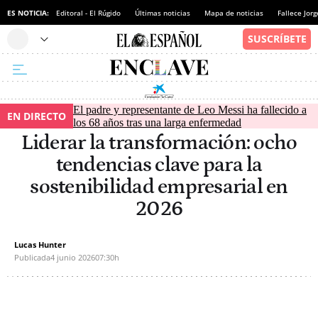
ES NOTICIA:
Editoral - El Rúgido
Últimas noticias
Mapa de noticias
Fallece Jor
El padre y representante de Leo Messi ha fallecido a
EN DIRECTO
los 68 años tras una larga enfermedad
Liderar la transformación: ocho
tendencias clave para la
sostenibilidad empresarial en
2026
Lucas Hunter
Publicada
4 junio 2026
07:30h