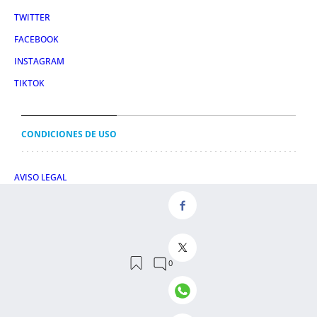
TWITTER
FACEBOOK
INSTAGRAM
TIKTOK
CONDICIONES DE USO
AVISO LEGAL
POLÍTICA DE PRIVACIDAD
CONDICIONES DE COMPRA
POLÍTICA DE COOKIES
AVISO DE TRANSPARENCIA
ADMINISTRACIÓN UTIQ