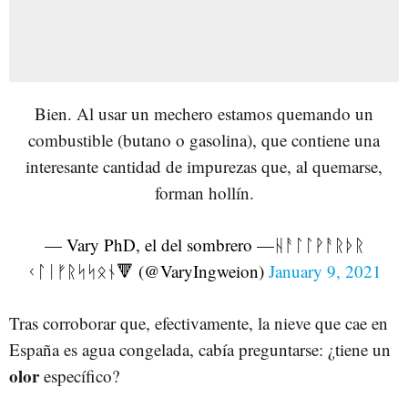
Bien. Al usar un mechero estamos quemando un
combustible (butano o gasolina), que contiene una
interesante cantidad de impurezas que, al quemarse,
forman hollín.
— Vary PhD, el del sombrero —ᚺᚨᛚᛚᚹᚨᚱᚦᚱ
ᚲᛚᛁᚠᚱᛋᛋᛟᚾ🔻 (@VaryIngweion)
January 9, 2021
Tras corroborar que, efectivamente, la nieve que cae en
España es agua congelada, cabía preguntarse: ¿tiene un
olor
específico?