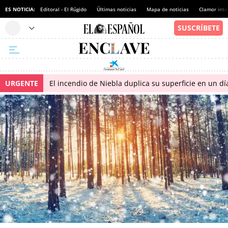
ES NOTICIA:
Editoral - El Rúgido
Últimas noticias
Mapa de noticias
Clamor inte
URGENTE
El incendio de Niebla duplica su superficie en un dí