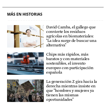
ODS (OBJETIVOS DE DESARROLLO SOSTENIBLE)
ENCLAVE ODS
OBJETIVO 13: ACCIÓN POR EL CLIMA
MÁS EN HISTORIAS
David Camba, el gallego que
convierte los residuos
agrícolas en biomateriales:
"La idea surge de buscar una
alternativa"
Chips más rápidos, más
baratos y con materiales
sostenibles, el invento
europeo con participación
española
La generación Z gira hacia la
derecha mientras insiste en
que "hombres y mujeres ya
tienen las mismas
oportunidades"