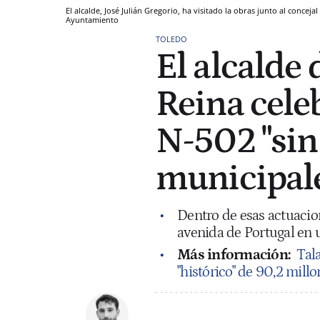
El alcalde, José Julián Gregorio, ha visitado la obras junto al conce
Ayuntamiento
TOLEDO
El alcalde 
Reina celeb
N-502 "sin 
municipal
Dentro de esas actuacio
avenida de Portugal en
Más información:
Tal
"histórico" de 90,2 mill