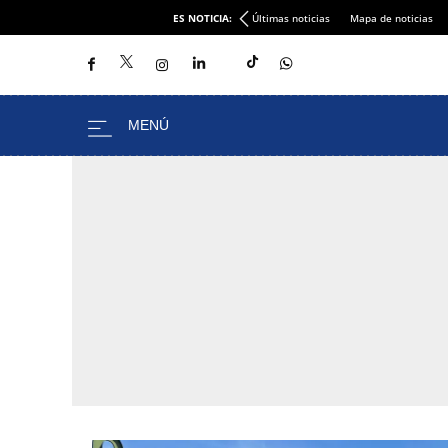
ES NOTICIA:
Últimas noticias
Mapa de noticias