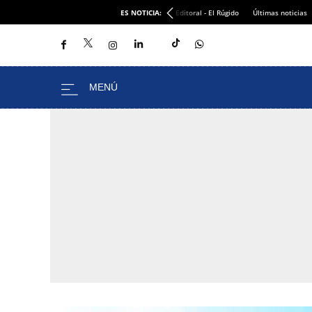
ES NOTICIA:
Editoral - El Rúgido
Últimas noticias