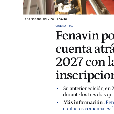
Feria Nacional del Vino (Fenavin).
CIUDAD REAL
Fenavin po
cuenta atrá
2027 con l
inscripcio
Su anterior edición, en
durante los tres días qu
Más información
:
Fen
contactos comerciales: "